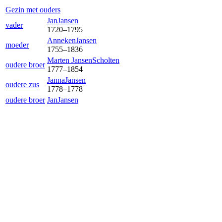
Gezin met ouders
Jan
Jansen
vader
1720
–
1795
Anneken
Jansen
moeder
1755
–
1836
Marten Jansen
Scholten
oudere broer
1777
–
1854
Janna
Jansen
oudere zus
1778
–
1778
oudere broer
Jan
Jansen