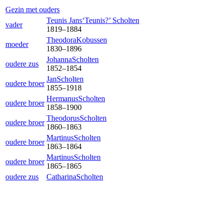
Gezin met ouders
Teunis Jans‘Teunis?’
Scholten
vader
1819
–
1884
Theodora
Kobussen
moeder
1830
–
1896
Johanna
Scholten
oudere zus
1852
–
1854
Jan
Scholten
oudere broer
1855
–
1918
Hermanus
Scholten
oudere broer
1858
–
1900
Theodorus
Scholten
oudere broer
1860
–
1863
Martinus
Scholten
oudere broer
1863
–
1864
Martinus
Scholten
oudere broer
1865
–
1865
oudere zus
Catharina
Scholten