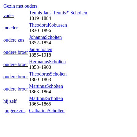
Gezin met ouders
Teunis Jans‘Teunis?’
Scholten
vader
1819
–
1884
Theodora
Kobussen
moeder
1830
–
1896
Johanna
Scholten
oudere zus
1852
–
1854
Jan
Scholten
oudere broer
1855
–
1918
Hermanus
Scholten
oudere broer
1858
–
1900
Theodorus
Scholten
oudere broer
1860
–
1863
Martinus
Scholten
oudere broer
1863
–
1864
Martinus
Scholten
hij zelf
1865
–
1865
jongere zus
Catharina
Scholten