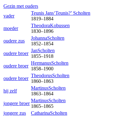
Gezin met ouders
Teunis Jans‘Teunis?’
Scholten
vader
1819
–
1884
Theodora
Kobussen
moeder
1830
–
1896
Johanna
Scholten
oudere zus
1852
–
1854
Jan
Scholten
oudere broer
1855
–
1918
Hermanus
Scholten
oudere broer
1858
–
1900
Theodorus
Scholten
oudere broer
1860
–
1863
Martinus
Scholten
hij zelf
1863
–
1864
Martinus
Scholten
jongere broer
1865
–
1865
jongere zus
Catharina
Scholten