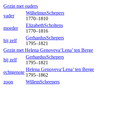
Gezin met ouders
Wilhelmus
Schepers
vader
1770
–
1810
Elizabeth
Scholtens
moeder
1770
–
1816
Gerhardus
Schepers
hij zelf
1795
–
1821
Gezin met
Helena Genoveva‘Lena’
ten Berge
Gerhardus
Schepers
hij zelf
1795
–
1821
Helena Genoveva‘Lena’
ten Berge
echtgenote
1795
–
1862
zoon
Willem
Scheepers