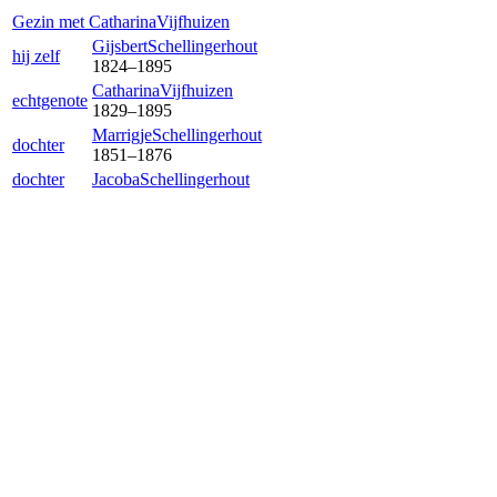
Gezin met
Catharina
Vijfhuizen
Gijsbert
Schellingerhout
hij zelf
1824
–
1895
Catharina
Vijfhuizen
echtgenote
1829
–
1895
Marrigje
Schellingerhout
dochter
1851
–
1876
dochter
Jacoba
Schellingerhout