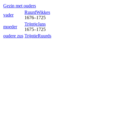
Gezin met ouders
Ruurd
Wikkes
vader
1676
–
1725
Trijntje
Jans
moeder
1675
–
1725
oudere zus
Trijntie
Ruurds