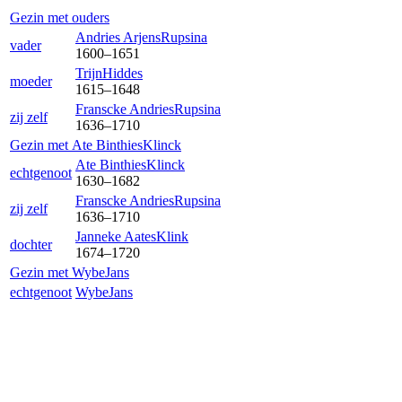
Gezin met ouders
Andries Arjens
Rupsina
vader
1600
–
1651
Trijn
Hiddes
moeder
1615
–
1648
Franscke Andries
Rupsina
zij zelf
1636
–
1710
Gezin met
Ate Binthies
Klinck
Ate Binthies
Klinck
echtgenoot
1630
–
1682
Franscke Andries
Rupsina
zij zelf
1636
–
1710
Janneke Aates
Klink
dochter
1674
–
1720
Gezin met
Wybe
Jans
echtgenoot
Wybe
Jans