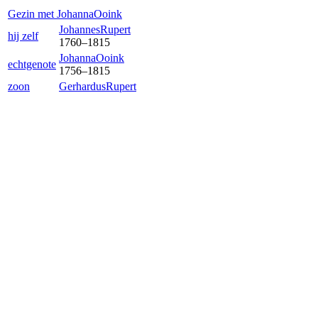
Gezin met
Johanna
Ooink
Johannes
Rupert
hij zelf
1760
–
1815
Johanna
Ooink
echtgenote
1756
–
1815
zoon
Gerhardus
Rupert