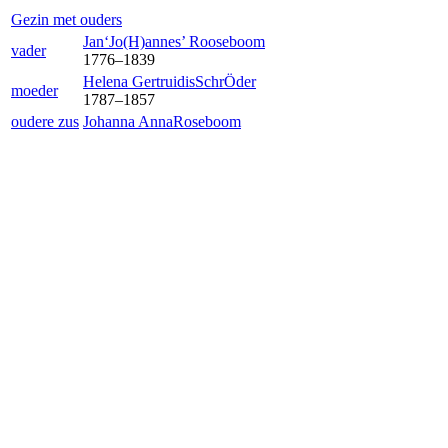
Gezin met ouders
Jan‘Jo(H)annes’
Rooseboom
vader
1776
–
1839
Helena Gertruidis
SchrÖder
moeder
1787
–
1857
oudere zus
Johanna Anna
Roseboom