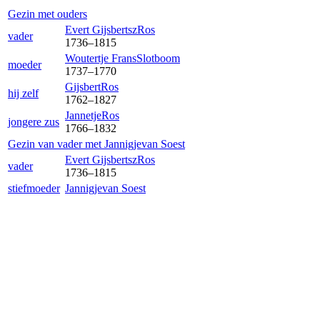
Gezin met ouders
Evert Gijsbertsz
Ros
vader
1736
–
1815
Woutertje Frans
Slotboom
moeder
1737
–
1770
Gijsbert
Ros
hij zelf
1762
–
1827
Jannetje
Ros
jongere zus
1766
–
1832
Gezin van vader met
Jannigje
van Soest
Evert Gijsbertsz
Ros
vader
1736
–
1815
stiefmoeder
Jannigje
van Soest