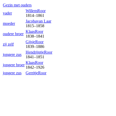
Gezin met ouders
Willem
Roor
vader
1814
–
1861
Jacoba
van Laar
moeder
1815
–
1858
Klaas
Roor
oudere broer
1838
–
1841
Gijsje
Roor
zij zelf
1839
–
1886
Hendrijntje
Roor
jongere zus
1841
–
1851
Klaas
Roor
jongere broer
1842
–
1926
jongere zus
Gerritje
Roor