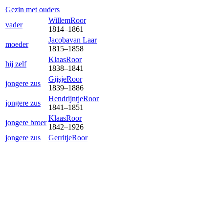
Gezin met ouders
Willem
Roor
vader
1814
–
1861
Jacoba
van Laar
moeder
1815
–
1858
Klaas
Roor
hij zelf
1838
–
1841
Gijsje
Roor
jongere zus
1839
–
1886
Hendrijntje
Roor
jongere zus
1841
–
1851
Klaas
Roor
jongere broer
1842
–
1926
jongere zus
Gerritje
Roor