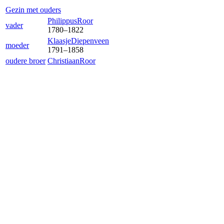
Gezin met ouders
Philippus
Roor
vader
1780
–
1822
Klaasje
Diepenveen
moeder
1791
–
1858
oudere broer
Christiaan
Roor