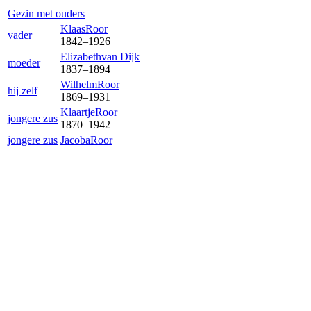
Gezin met ouders
Klaas
Roor
vader
1842
–
1926
Elizabeth
van Dijk
moeder
1837
–
1894
Wilhelm
Roor
hij zelf
1869
–
1931
Klaartje
Roor
jongere zus
1870
–
1942
jongere zus
Jacoba
Roor