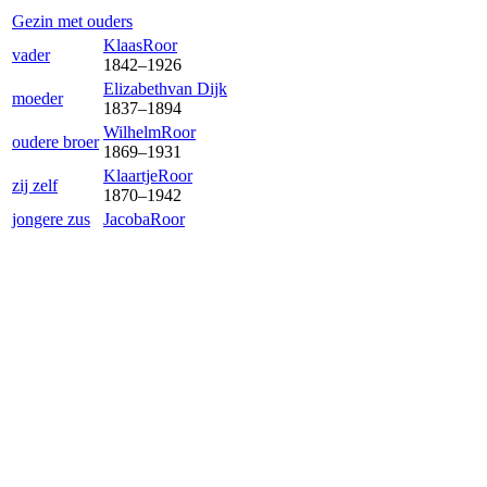
Gezin met ouders
Klaas
Roor
vader
1842
–
1926
Elizabeth
van Dijk
moeder
1837
–
1894
Wilhelm
Roor
oudere broer
1869
–
1931
Klaartje
Roor
zij zelf
1870
–
1942
jongere zus
Jacoba
Roor