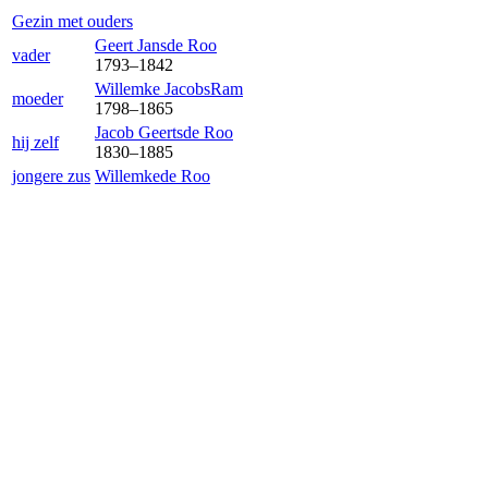
Gezin met ouders
Geert Jans
de Roo
vader
1793
–
1842
Willemke Jacobs
Ram
moeder
1798
–
1865
Jacob Geerts
de Roo
hij zelf
1830
–
1885
jongere zus
Willemke
de Roo