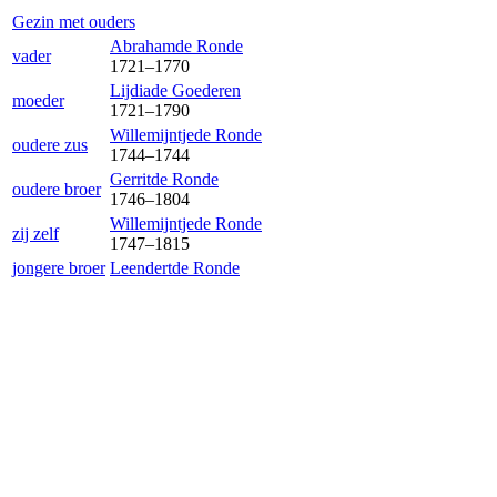
Gezin met ouders
Abraham
de Ronde
vader
1721
–
1770
Lijdia
de Goederen
moeder
1721
–
1790
Willemijntje
de Ronde
oudere zus
1744
–
1744
Gerrit
de Ronde
oudere broer
1746
–
1804
Willemijntje
de Ronde
zij zelf
1747
–
1815
jongere broer
Leendert
de Ronde