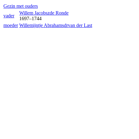
Gezin met ouders
Willem Jacobsz
de Ronde
vader
1697
–
1744
moeder
Willemijntje Abrahamsdr
van der Last