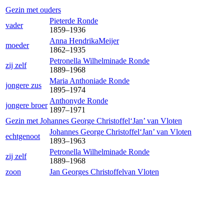
Gezin met ouders
Pieter
de Ronde
vader
1859
–
1936
Anna Hendrika
Meijer
moeder
1862
–
1935
Petronella Wilhelmina
de Ronde
zij zelf
1889
–
1968
Maria Anthonia
de Ronde
jongere zus
1895
–
1974
Anthony
de Ronde
jongere broer
1897
–
1971
Gezin met
Johannes George Christoffel‘Jan’
van Vloten
Johannes George Christoffel‘Jan’
van Vloten
echtgenoot
1893
–
1963
Petronella Wilhelmina
de Ronde
zij zelf
1889
–
1968
zoon
Jan Georges Christoffel
van Vloten