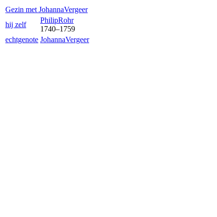
Gezin met
Johanna
Vergeer
Philip
Rohr
hij zelf
1740
–
1759
echtgenote
Johanna
Vergeer