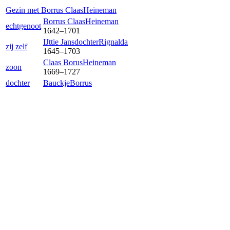
Gezin met
Borrus Claas
Heineman
Borrus Claas
Heineman
echtgenoot
1642
–
1701
IJttie Jansdochter
Rignalda
zij zelf
1645
–
1703
Claas Borus
Heineman
zoon
1669
–
1727
dochter
Bauckje
Borrus