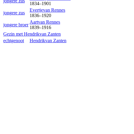
jongere zus
1834
–
1901
Evertje
van Rennes
jongere zus
1836
–
1920
Aart
van Rennes
jongere broer
1839
–
1916
Gezin met
Hendrik
van Zanten
echtgenoot
Hendrik
van Zanten