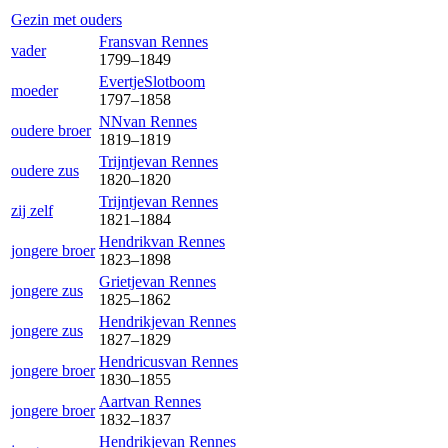
Gezin met ouders
Frans
van Rennes
vader
1799
–
1849
Evertje
Slotboom
moeder
1797
–
1858
NN
van Rennes
oudere broer
1819
–
1819
Trijntje
van Rennes
oudere zus
1820
–
1820
Trijntje
van Rennes
zij zelf
1821
–
1884
Hendrik
van Rennes
jongere broer
1823
–
1898
Grietje
van Rennes
jongere zus
1825
–
1862
Hendrikje
van Rennes
jongere zus
1827
–
1829
Hendricus
van Rennes
jongere broer
1830
–
1855
Aart
van Rennes
jongere broer
1832
–
1837
Hendrikje
van Rennes