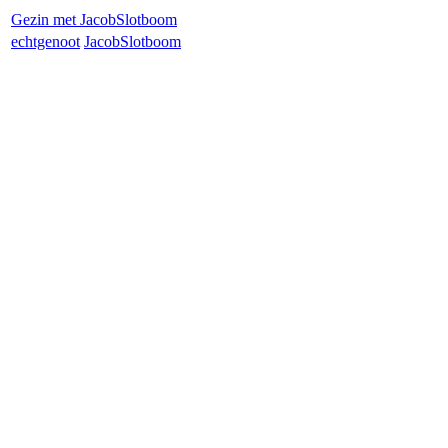
Gezin met
Jacob
Slotboom
echtgenoot
Jacob
Slotboom