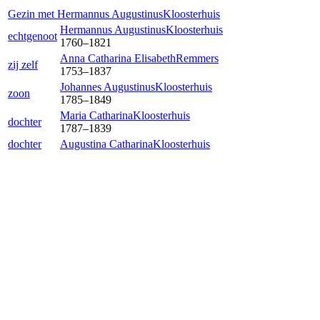
Gezin met
Hermannus Augustinus
Kloosterhuis
Hermannus Augustinus
Kloosterhuis
echtgenoot
1760
–
1821
Anna Catharina Elisabeth
Remmers
zij zelf
1753
–
1837
Johannes Augustinus
Kloosterhuis
zoon
1785
–
1849
Maria Catharina
Kloosterhuis
dochter
1787
–
1839
dochter
Augustina Catharina
Kloosterhuis