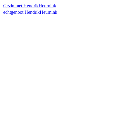
Gezin met
Hendrik
Heurnink
echtgenoot
Hendrik
Heurnink