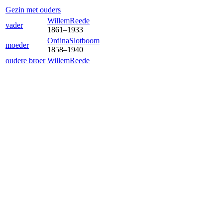
Gezin met ouders
Willem
Reede
vader
1861
–
1933
Ordina
Slotboom
moeder
1858
–
1940
oudere broer
Willem
Reede