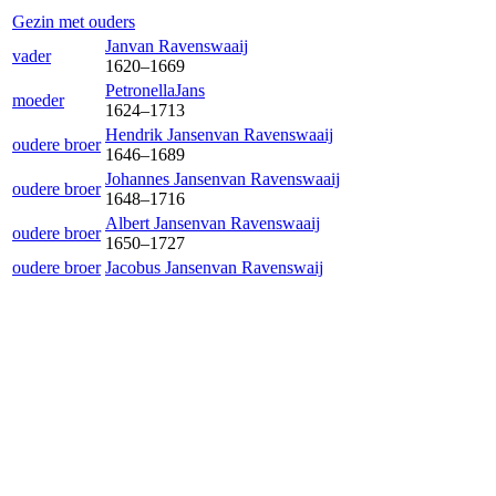
Gezin met ouders
Jan
van Ravenswaaij
vader
1620
–
1669
Petronella
Jans
moeder
1624
–
1713
Hendrik Jansen
van Ravenswaaij
oudere broer
1646
–
1689
Johannes Jansen
van Ravenswaaij
oudere broer
1648
–
1716
Albert Jansen
van Ravenswaaij
oudere broer
1650
–
1727
oudere broer
Jacobus Jansen
van Ravenswaij