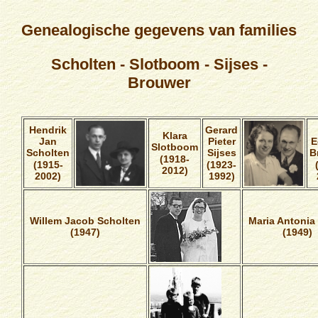
Genealogische gegevens van families
Scholten - Slotboom - Sijses -
Brouwer
Hendrik
Gerard
Klara
Jan
Pieter
E
Slotboom
Scholten
Sijses
B
(1918-
(1915-
(1923-
2012)
2002)
1992)
Willem Jacob Scholten
Maria Antonia 
(1947)
(1949)